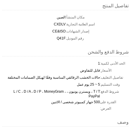
تفاصيل المنتج
مكان المنشأ:
الصين
اسم العلامة التجارية:
CXDLV
إصدار الشهادات:
CE&ISO
رقم الموديل:
Q41F
شروط الدفع والشحن
الحد الأدنى لكمية:
1
الأسعار:
قابل للتفاوض
تفاصيل التغليف:
حالات الخشب الرقائقي المناسبة وفقًا لهيكل الصمامات المختلفة
وقت التسليم:
5 ~ 25 يوم عمل
شروط الدفع:
T / T ، ويسترن يونيون ، L / C ، D / A ، D / P ، MoneyGram ،
PayPal
القدرة على
500 جهاز كمبيوتر شخصى / الاثنين
العرض:
وصف