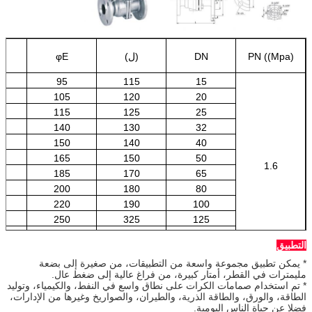
PN ((Mpa)
DN
(ل)
φE
95
115
15
105
120
20
115
125
25
0
140
130
32
0
150
140
40
5
165
150
50
1.6
5
185
170
65
0
200
180
80
0
220
190
100
0
250
325
125
0
285
350
150
التطبيق
5
340
400
200
* يمكن تطبيق مجموعة واسعة من التطبيقات، من صغيرة إلى بضعة
مليمترات في القطر، أمتار كبيرة، من فراغ عالية إلى ضغط عال.
* تم استخدام صمامات الكرات على نطاق واسع في النفط، والكيمياء، وتوليد
الطاقة، والورق، والطاقة الذرية، والطيران، والصواريخ وغيرها من الإدارات،
فضلا عن حياة الناس اليومية.