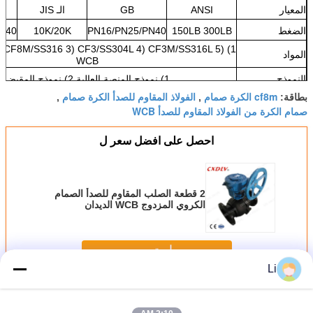
المعيار
ANSI
GB
الـ JIS
الضغط
150LB 300LB
PN16/PN25/PN40
10K/20K
N40
 2) CF8M/SS316 3) CF3/SS304L 4) CF3M/SS316L 5)
المواد
WCB
النموذج
1) نموذج المنصة العالية 2) نموذج المقبض
cf8m الكرة صمام
الفولاذ المقاوم للصدأ الكرة صمام
بطاقة:
,
,
صمام الكرة من الفولاذ المقاوم للصدأ WCB
احصل على افضل سعر ل
2 قطعة الصلب المقاوم للصدأ الصمام
الكروي المزدوج WCB الديدان
استمر
Li
مشفه الكرة صمام
أكثر