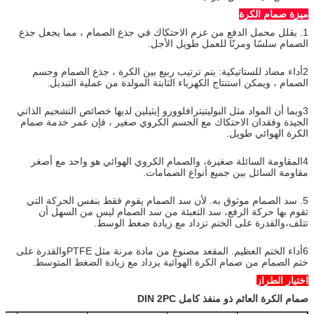
ميزة صمام الكرة
1. يقلل محمل الدفع من عزم الاحتكاك في جذع الصمام ، مما يجعل جذع
الصمام سلسًا ومرنًا للعمل طويل الأجل.
2أداء مضاد للستاتيكية: يتم ترتيب ربيع بين الكرة ، جذع الصمام وجسم
الصمام ، ويمكن استنتاج الكهرباء الثابتة المولدة من عملية التبديل.
3وبما أن المواد مثل البوليتيترافلوورو إيثيلين لديها خصائص التشحيم الذاتي
الجيدة وفقدان الاحتكاك مع الجسم الكروي صغير ، فإن عمر خدمة صمام
الكرة الهوائي طويل.
4المقاومة السائلة صغيرة، والصمام الكروي الهوائي هو واحد مع أصغر
مقاومة السائل بين جميع أنواع الصمامات.
5. سد الصمام موثوق به. لأن سد الصمام يقوم فقط بنفس الحركة التي
تقوم بها حركة الرفع، سد التعبئة من سد الصمام ليس من السهل أن
تتلف،والقدرة على الختم تزداد مع زيادة ضغط الوسط.
6أداء الختم العظيم. المقعد مصنوع من مادة مرنة مثل PTFEوالقدرة على
ختم الصمام من صمام الكرة الهوائية يزداد مع زيادة الضغط المتوسط.
اختيار الطراز
صمام الكرة العائم ذو منفذ كامل DIN 2PC