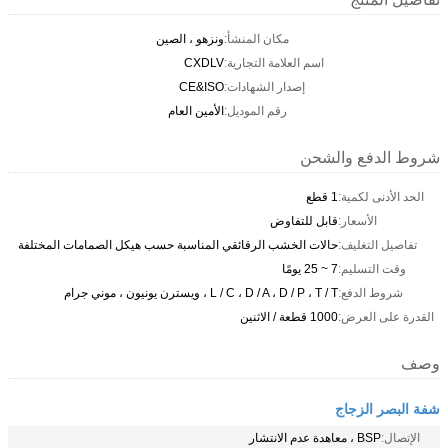
مكان المنشأ:
ونزهو ، الصين
اسم العلامة التجارية:
CXDLV
إصدار الشهادات:
CE&ISO
رقم الموديل:
الأمين العام
شروط الدفع والشحن
الحد الأدنى لكمية:
1 قطع
الأسعار:
قابل للتفاوض
تفاصيل التغليف:
حالات الخشب الرقائقي المناسبة حسب هيكل الصمامات المختلفة
وقت التسليم:
7 ~ 25 يومًا
شروط الدفع:
L / C ، D / A ، D / P ، T / T ، ويسترن يونيون ، موني جرام
القدرة على العرض:
1000 قطعة / الاثنين
وصف
شفة البصر الزجاج
الإتصال:
BSP ، معاهدة عدم الانتشار