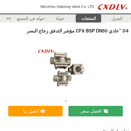
Wenzhou Xidelong Valve Co. LTD
المنزل
المنتجات
حولنا
جولة في المصنع
>>
3/4 "عادي CF8 BSP DN50 مؤشر التدفق زجاج البصر
افضل سعر
اتصل بنا
تفاصيل المنتج