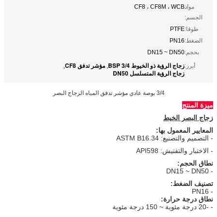
مواد
CF8 ، CF8M ، WCB
الجسم:
طوقا:
PTFE
الضغط:
PN16
بحجم:
DN15 ~ DN50
زجاج الرؤية ذو الخيوط BSP 3/4
مؤشر تدفق CF8
أبرز:
,
,
زجاج الرؤية المتسلسل DN50
3/4 بوصة عادي مؤشر تدفق المياه الزجاج البصر
ميزة المنتج
زجاج البصر الخيط
المعايير المعمول بها:
- التصميم والتصنيع: ASTM B16.34
- الاختبار والتفتيش: API598
نطاق الحجم:
- DN15 ~ DN50
تصنيف الضغط:
- PN16
نطاق درجة حرارة:
- -20 درجة مئوية ~ 150 درجة مئوية