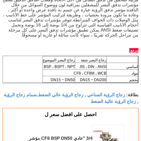
مؤشرات تدفق البصر للمشغلين بمراقبة لون ووضوح السوائل من خلال
النافذة.مؤشر تدفق الرؤية عبارة عن جسم به نافذة عرض واحدة أو أكثر ،
وعادة ما تكون مزودة بحشيات ، وطريقة لتركيب المؤشر على خط الأنابيب ،
مثل الوصلات ذات الحواف المترابطة.تتوفر مؤشرات تدفق البصر لتناسب
أحجام الأنابيب القياسية التي تتراوح من 1/4 بوصة إلى 16 بوصة وتحمل
تصنيفات ضغط ANSI.يمكن تطبيق مؤشرات تدفق البصر على كل مرحلة
من مراحل الحركة تقريبًا ، سواء كانت سائلة أو غازية أو مسحوقًا.
مرجع
زجاج البصر شفة
زجاج البصر الموضوع
اساسي
JIS ، DIN ، ANSI
BSP ، BSPT ، NPT
مواد
CF8 ، CF8M ، WCB
بحجم
DN15 ~ DN200
DN15 ~ DN50
زجاج الرؤية الصناعي
زجاج الرؤية عالي الضغط,صمام زجاج الرؤية
بطاقة:
,
زجاج الرؤية عالية الضغط
,
احصل على افضل سعر ل
3/4 "عادي CF8 BSP DN50 مؤشر