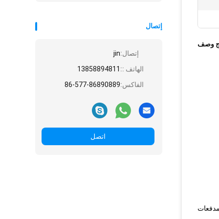
إتصال
ج وصف
إتصال:
jin
الهاتف ::
13858894811
الفاكس:
86-577-86890889
اتصل
لمدفعات