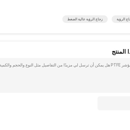
ج الرؤية
زجاج الرؤية عالية الضغط
 المنتج
أنا مهتم بذلك SS مشدود PN16 0.6Mpa مؤشر تدفق الزجاج مؤشر PTFE هل يمكن أن ترسل لي مزيدًا من التفاصيل مثل النوع والحجم والكمية