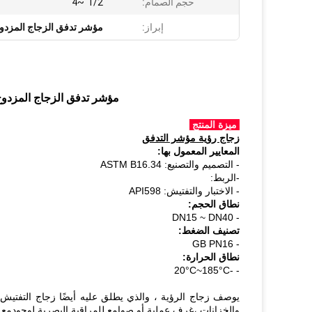
حجم الصمام:
1/2"~4"
إبراز:
مؤشر تدفق الزجاج المزدوج ل
مؤشر تدفق الزجاج المزدوج ال
ميزة المنتج
زجاج رؤية مؤشر التدفق
المعايير المعمول بها:
- التصميم والتصنيع: ASTM B16.34
-الربط:
- الاختبار والتفتيش: API598
نطاق الحجم:
- DN15 ~ DN40
تصنيف الضغط:
- GB PN16
نطاق الحرارة:
- -20°C~185°C
يوصف زجاج الرؤية ، والذي يطلق عليه أيضًا زجاج التفتيش أو 
والخزانات ،غرف عملية أو صوامع للمراقبة البصرية لوجودمع هذ