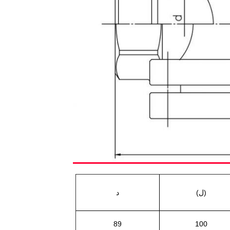
(ل)
د
89
100