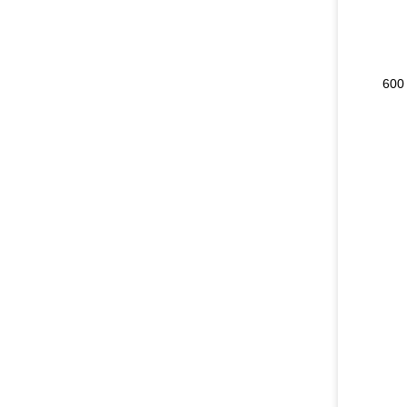
لدينا نمط كرة مرتفعة، والدورانات والفلافات ومؤشرات تدفق البالوعة المتاحة في مجموعة متنوعة من الأحجام والموادالمواد الكيميائية حتى 600