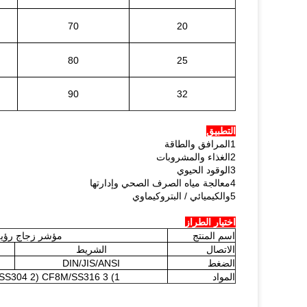
70
20
80
25
90
32
التطبيق
1المرافق والطاقة
2الغذاء والمشروبات
3الوقود الحيوي
4معالجة مياه الصرف الصحي وإدارتها
5والكيميائي / البتروكيماوي
اختيار الطراز
اسم المنتج
مؤشر زجاج رؤية
الاتصال
الشريط
الضغط
DIN/JIS/ANSI
المواد
1) CF8/SS304 2) CF8M/SS316 3) الفولاذ الكربوني