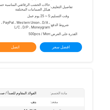
حالات الخشب الرقائقي المناسبة ح
تفاصيل التغليف:
هيكل الصمامات المختلفة
وقت التسليم:
5 ~ 25 يوم عمل
 ، PayPal ، Western Union ، D/A ،
شروط الدفع:
L/C ، D/P ، Moneygram
القدرة على العرض:
500pcs / Mon
افضل سعر
اتصل
مادة الجسم:
الفولاذ المقاوم للصدأ / صب
مقعد:
بتف