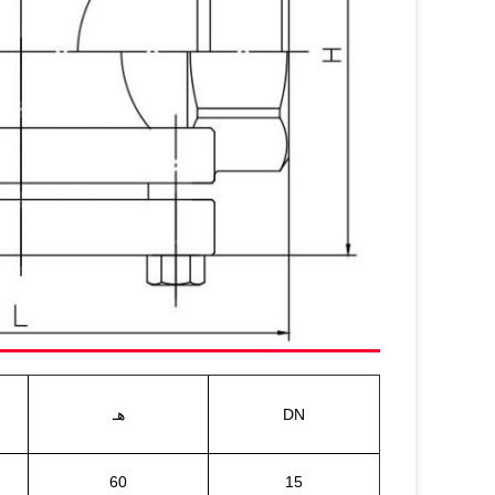
DN
هـ
60
15