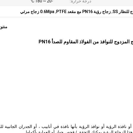
درجة حرارة:
-20 ~ 180 ℃
لنظار SS
,
زجاج رؤية PN16 مع مقعد PTFE
,
0.6Mpa زجاج مرئي
منتو
مزدوج للنوافذ من الفولاذ المقاوم للصدأ PN16
نافذة الرؤية أو نوافذ الرؤية بأنها نافذة في أنابيب ، أو الجدران الجانبية ل
ا الزجاج الرؤية يمكنك التحقق / فحص جهاز أو العملية بأكملها.