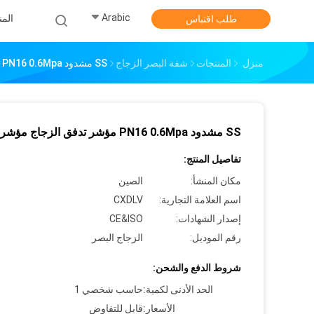
Arabic
الم
طلب اقتباس
منزل
المنتجات
شفة البصر الزجاج
SS مشدود PN16 0.6Mpa مؤشر تدفق الزجاج مؤشر PTFE
SS مشدود PN16 0.6Mpa مؤشر تدفق الزجاج مؤشر PTFE
تفاصيل المنتج:
مكان المنشأ:
الصين
اسم العلامة التجارية:
CXDLV
إصدار الشهادات:
CE&ISO
رقم الموديل:
الزجاج البصر
شروط الدفع والشحن:
الحد الأدنى لكمية:
حاسب شخصي 1
الأسعار:
قابل للتفاوض