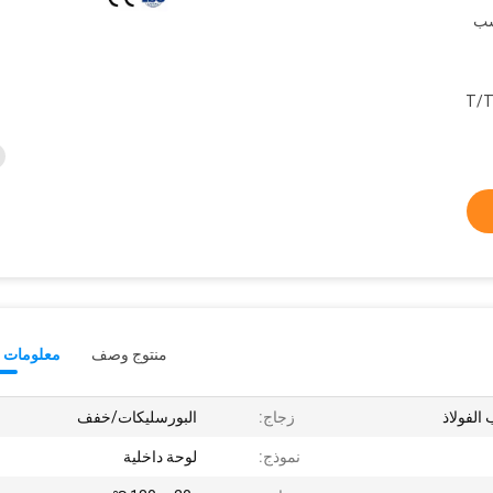
سب
T/T
منتوج وصف
معلومات ت
 الفولاذ
زجاج:
البورسليكات/خفف
نموذج:
لوحة داخلية