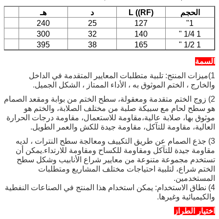
الحجم
L ((RF)
د
هـ
240
25
127
1"
300
32
140
1 1/4 "
395
38
165
1 1/2 "
السمة
1)ميزات المنتج: تلبية متطلبات المعايير المتقدمة في الداخل
والخارج ، الختم الموثوق به ، الأداء الممتاز ، الشكل الجميل.
2) زوج الختم متقدمة ومعقولة، سطح الختم من بوابة ومقعد الصمام
هو سطح لحام مع سبيكة صلبة من مختلف الصلابة، والختم هو
موثوق بها، صلابة عالية،مقاومة للاستعمال، مقاومة درجات الحرارة
العالية، مقاومة للتآكل، مقاومة جيدة للكش والعمر الطويل.
3) جذع الصمام عن طريق التكييف ومعالجة سطح النترات ، لديه
مقاومة جيدة للتآكل ومقاومة للكساح ومقاومة للارتداء.يمكن أن
تستخدم مجموعة متنوعة من معايير شراع الأنابيب وشكل سطح
الختم شراع، لتلبية احتياجات مختلف المشاريع ومتطلبات
المستخدمين.
4) نطاق الاستخدام: يمكن استخدام هذا المنتج في الصناعات النفطية
والكيميائية وغيرها.
اختيار الطراز