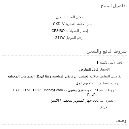
تفاصيل المنتج
مكان المنشأ:
الصين
اسم العلامة التجارية:
CXDLV
إصدار الشهادات:
CE&ISO
رقم الموديل:
Z41W
شروط الدفع والشحن
الحد الأدنى لكمية:
1
الأسعار:
قابل للتفاوض
تفاصيل التغليف:
حالات الخشب الرقائقي المناسبة وفقًا لهيكل الصمامات المختلفة
وقت التسليم:
5 ~ 25 يوم عمل
شروط الدفع:
T / T ، ويسترن يونيون ، L / C ، D / A ، D / P ، MoneyGram ،
PayPal
القدرة على
500 جهاز كمبيوتر شخصى / الاثنين
العرض:
وصف