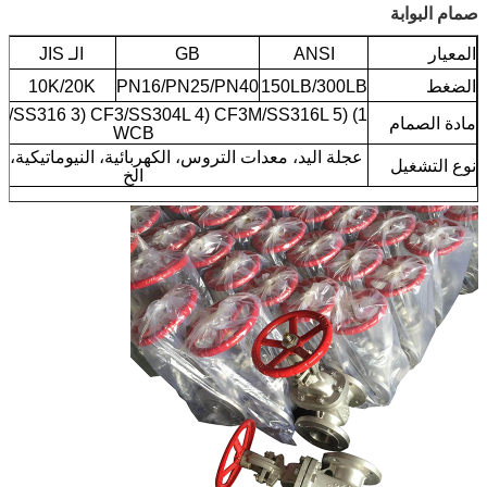
صمام البوابة
المعيار
ANSI
GB
الـ JIS
الضغط
150LB/300LB
PN16/PN25/PN40
10K/20K
14/SS316 3) CF3/SS304L 4) CF3M/SS316L 5)
مادة الصمام
WCB
عجلة اليد، معدات التروس، الكهربائية، النيوماتيكية، ا
نوع التشغيل
الخ