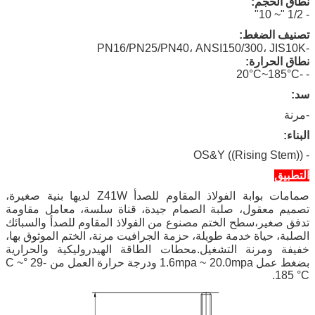
نطاق الحجم:
- 1/2 "~ 10"
تصنيف الضغط:
PN16/PN25/PN40
، ANSI150/300، JIS10K
-
نطاق الحرارة:
- -20°C~185°C
سد:
-مرنة
البناء:
- OS&Y ((Rising Stem))
التطبيق
صمامات بوابة الفولاذ المقاوم للصدأ Z41W لديها بنية صغيرة،
تصميم معقول، صلبة الصمام جيدة، قناة سلسة، معامل مقاومة
تدفق صغير،سطح الختم مصنوع من الفولاذ المقاوم للصدأ والسبائك
الصلبة، حياة خدمة طويلة، حزمة الجرافيت مرنة، الختم الموثوق بها،
خفيفة ومرنة التشغيل.محطات الطاقة الهيدروليكية والحرارية
بضغط عمل 1.6mpa ~ 20.0mpa ودرجة حرارة العمل من -29 °C ~
185 °C.