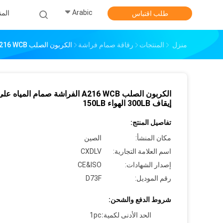
Arabic
الم
طلب اقتباس
منزل
المنتجات
رقاقة صمام فراشة
الكربون الصلب A216 WCB الفراشة صمام المياه على إيقاف 300LB الهواء 150LB
الكربون الصلب A216 WCB الفراشة صمام المياه عل
إيقاف 300LB الهواء 150LB
تفاصيل المنتج:
مكان المنشأ:
الصين
اسم العلامة التجارية:
CXDLV
إصدار الشهادات:
CE&ISO
رقم الموديل:
D73F
شروط الدفع والشحن:
الحد الأدنى لكمية:
1pc