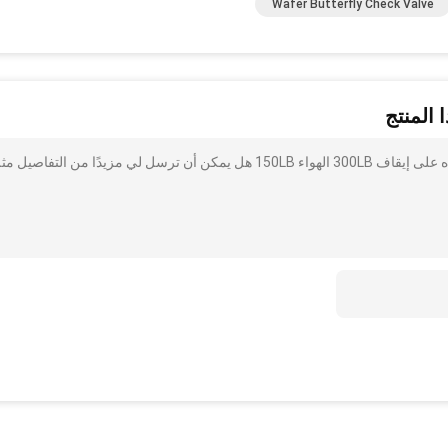
Wafer Butterfly Check Valve
 المنتج
أنا مهتم بذلك الكربون الصلب A216 WCB الفراشة صمام المياه على إيقاف 300LB الهواء 150LB هل يمكن أن ترسل لي مزيدًا من التفاصيل