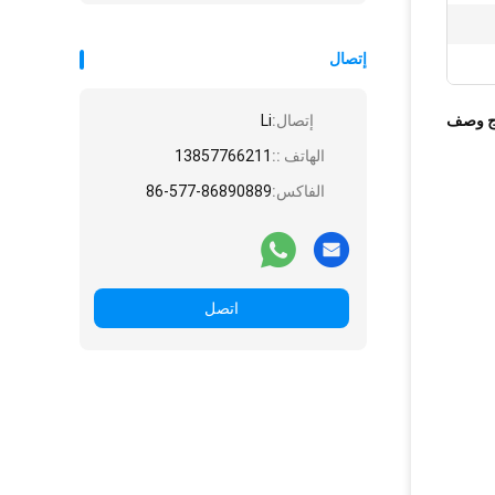
إتصال
ج وصف
إتصال:
Li
الهاتف ::
13857766211
الفاكس:
86-577-86890889
اتصل