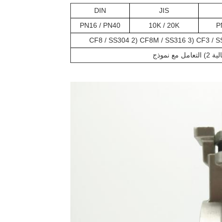
DIN
JIS
PN16 / PN40
10K / 20K
P