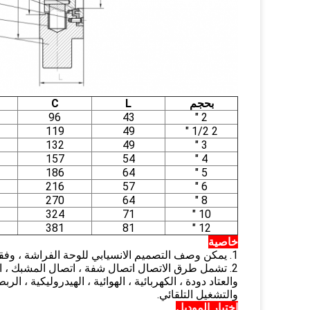
بحجم
L
C
96
43
2 "
119
49
2 1/2 "
132
49
3 "
157
54
4 "
186
64
5 "
216
57
6 "
270
64
8 "
324
71
10 "
381
81
12 "
خاصية
1. يمكن وصف التصميم الانسيابي للوحة الفراشة ، وفقدان مقاومة السوائل الصغيرة ، كمنتج موفر للطاقة.
2. تشمل طرق الاتصال اتصال شفة ، اتصال المشبك ، ا
والعتاد دودة ، الكهربائية ، الهوائية ، الهيدروليكية ،
والتشغيل التلقائي.
اختيار الموديل