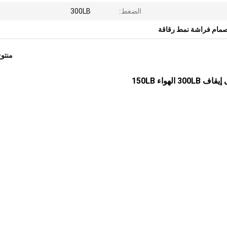
الضغط:
300LB
مام فراشة نمط رقاقة
منتو