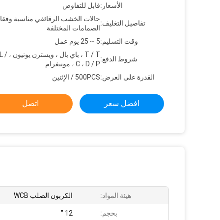
الأسعار:
قابل للتفاوض
حالات الخشب الرقائقي مناسبة وفقا 
تفاصيل التغليف:
الصمامات المختلفة
وقت التسليم:
5 ~ 25 يوم عمل
T / T ، باي 
شروط الدفع:
C ، D / P ، مونيغرام
القدرة على العرض:
500PCS / الإثنين
افضل سعر
اتصل
هيئة المواد:
الكربون الصلب WCB
بحجم:
12 "