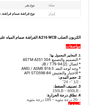
صلة:
نوع يفر
إبراز:
نوع فراشة صمام فراشة
,
ص
الكربون الصلب A216 WCB الفراشة صمام المياه على إيقاف 300LB الهواء 150LB
مواصفات
1. المعايير المعمول بها:
* التصميم والتصنيع: ASTM A351 304
* اتصال: JB / T79-94 (2)
* وجه لوجه البعد: ANSI / ASME B16.5
* الاختبار والتفتيش: API STD598-84
2. حجم المدى:
- 1/2 "~ 24"
3. تصنيف الضغط:
- 150LB ~ 600LB
4. نطاق درجة الحرارة:
- -20 درجة مئوية ~ 185 درجة مئوية
الوضعية