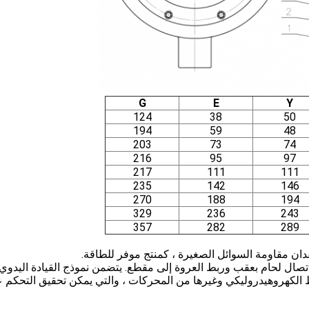
G
E
Y
124
38
50
194
59
48
203
73
74
216
95
97
217
111
111
235
142
146
270
188
194
329
236
243
357
282
289
تصال لحام بعقب وربط العروة إلى مقطع. يتضمن نموذج القيادة اليدوي 
 الربط الكهروهيدروليكي وغيرها من المحركات ، والتي يمكن تحقيق التحكم 