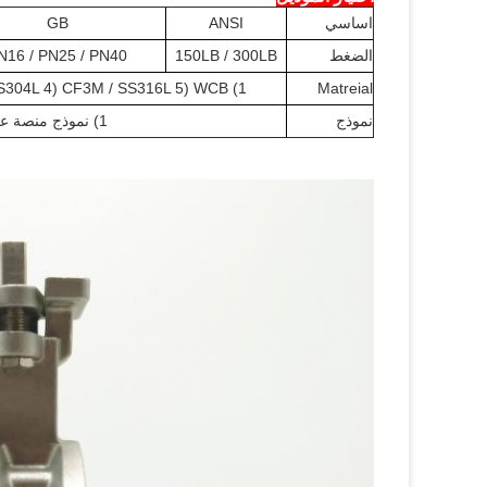
اساسي
ANSI
GB
الضغط
150LB / 300LB
N16 / PN25 / PN40
1) CF8 / SS304 2) CF8M / SS316 3) CF3 / SS304L 4) CF3M / SS316L 5) WCB
Matreial
نموذج
1) نموذج منصة عالية 2) التعامل مع نموذج