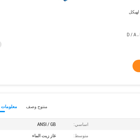
لهيكل
بال ، ويسترن يونيون ، D / A ، L /
منتوج وصف
معلومات ت
اساسي:
ANSI / GB
متوسط:
غاز زيت الماء